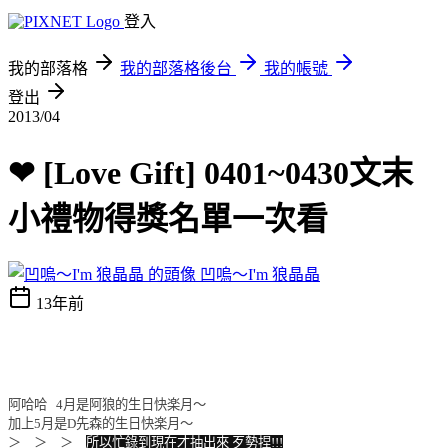
登入
我的部落格
我的部落格後台
我的帳號
登出
2013/04
❤ [Love Gift] 0401~0430文末
小禮物得獎名單一次看
凹嗚～I'm 狼晶晶
13年前
阿哈哈 4月是阿狼的生日快楽月～
加上5月是D先森的生日快楽月～
＞ ＞ ＞
所以忙錄到現在才抽出來 歹勢捏!!!