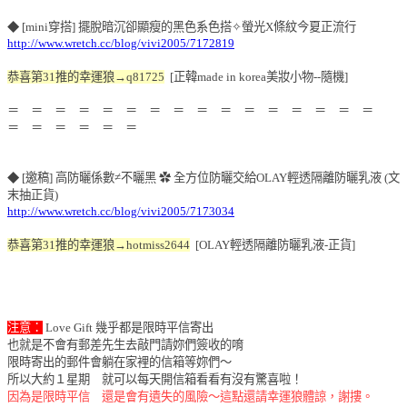
◆ [mini穿搭] 擺脫暗沉卻顯瘦的黑色系色搭✧螢光X條紋今夏正流行
http://www.wretch.cc/blog/vivi2005/7172819
恭喜第31推的幸運狼→q81725
[正韓made in korea美妝小物--隨機]
＝ ＝ ＝ ＝ ＝ ＝ ＝ ＝ ＝ ＝ ＝ ＝ ＝ ＝ ＝ ＝
＝ ＝ ＝ ＝ ＝ ＝
◆ [邀稿] 高防曬係數≠不曬黑 ✿ 全方位防曬交給OLAY輕透隔離防曬乳液 (文
末抽正貨)
http://www.wretch.cc/blog/vivi2005/7173034
恭喜第31推的幸運狼→hotmiss2644
[OLAY輕透隔離防曬乳液-正貨]
注意：
Love Gift 幾乎都是限時平信寄出
也就是不會有郵差先生去敲門請妳們簽收的唷
限時寄出的郵件會躺在家裡的信箱等妳們～
所以大約１星期 就可以每天開信箱看看有沒有驚喜啦！
因為是限時平信 還是會有遺失的風險～這點還請幸運狼體諒，謝摟。