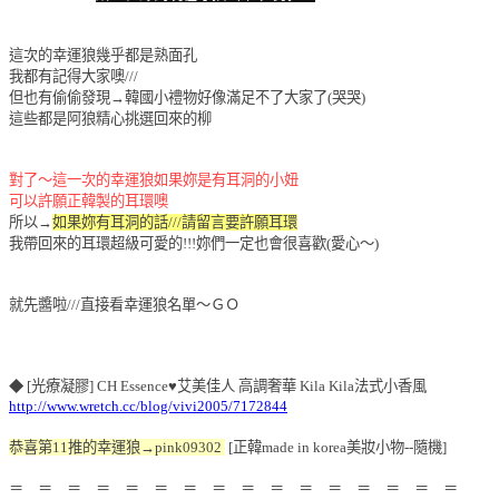
這次的幸運狼幾乎都是熟面孔
我都有記得大家噢///
但也有偷偷發現→韓國小禮物好像滿足不了大家了(哭哭)
這些都是阿狼精心挑選回來的柳
對了～這一次的幸運狼如果妳是有耳洞的小妞
可以許願正韓製的耳環噢
所以→
如果妳有耳洞的話///請留言要許願耳環
我帶回來的耳環超級可愛的!!!妳們一定也會很喜歡(愛心～)
就先醬啦///直接看幸運狼名單～ＧＯ
◆ [光療凝膠] CH Essence♥艾美佳人 高調奢華 Kila Kila法式小香風
http://www.wretch.cc/blog/vivi2005/7172844
恭喜第11推的幸運狼→pink09302
[正韓made in korea美妝小物--隨機]
＝ ＝ ＝ ＝ ＝ ＝ ＝ ＝ ＝ ＝ ＝ ＝ ＝ ＝ ＝ ＝