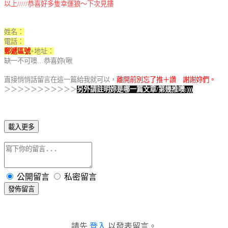
以上/////恭喜好多隻幸運狼～下次見摟
姓名：
電話：
郵遞區號
+地址：
缺一不可噢…恭喜妳(啾
直接悄悄話留言在這一篇給我就可以，
離開前別忘了推＋讚 謝謝妳們。
＞＞＞＞＞＞＞＞＞＞＞
另外請註明妳是哪一篇文章/第幾推噢:)))
載入更多
公開留言
私密留言
發佈留言
請先
登入
以發表留言。