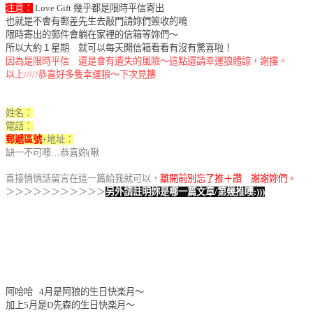
注意：
Love Gift 幾乎都是限時平信寄出
也就是不會有郵差先生去敲門請妳們簽收的唷
限時寄出的郵件會躺在家裡的信箱等妳們～
所以大約１星期 就可以每天開信箱看看有沒有驚喜啦！
因為是限時平信 還是會有遺失的風險～這點還請幸運狼體諒，謝摟。
以上/////恭喜好多隻幸運狼～下次見摟
姓名：
電話：
郵遞區號
+地址：
缺一不可噢…恭喜妳(啾
直接悄悄話留言在這一篇給我就可以，
離開前別忘了推＋讚 謝謝妳們。
＞＞＞＞＞＞＞＞＞＞＞
另外請註明妳是哪一篇文章/第幾推噢:)))
阿哈哈 4月是阿狼的生日快楽月～
加上5月是D先森的生日快楽月～