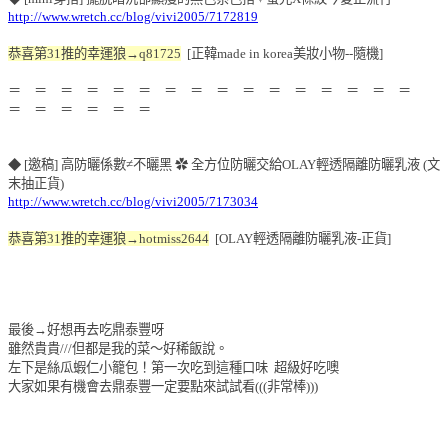
http://www.wretch.cc/blog/vivi2005/7172819
恭喜第31推的幸運狼→q81725
[正韓made in korea美妝小物--隨機]
＝ ＝ ＝ ＝ ＝ ＝ ＝ ＝ ＝ ＝ ＝ ＝ ＝ ＝ ＝ ＝
＝ ＝ ＝ ＝ ＝ ＝
◆ [邀稿] 高防曬係數≠不曬黑 ✿ 全方位防曬交給OLAY輕透隔離防曬乳液 (文
末抽正貨)
http://www.wretch.cc/blog/vivi2005/7173034
恭喜第31推的幸運狼→hotmiss2644
[OLAY輕透隔離防曬乳液-正貨]
最後→好想再去吃鼎泰豐呀
雖然貴貴///但都是我的菜～好稀飯說。
左下是絲瓜蝦仁小籠包！第一次吃到這種口味 超級好吃噢
大家如果有機會去鼎泰豐一定要點來試試看(((非常棒)))