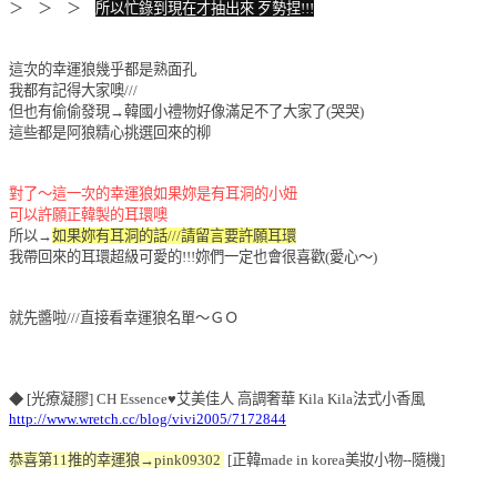
＞ ＞ ＞
所以忙錄到現在才抽出來 歹勢捏!!!
這次的幸運狼幾乎都是熟面孔
我都有記得大家噢///
但也有偷偷發現→韓國小禮物好像滿足不了大家了(哭哭)
這些都是阿狼精心挑選回來的柳
對了～這一次的幸運狼如果妳是有耳洞的小妞
可以許願正韓製的耳環噢
所以→
如果妳有耳洞的話///請留言要許願耳環
我帶回來的耳環超級可愛的!!!妳們一定也會很喜歡(愛心～)
就先醬啦///直接看幸運狼名單～ＧＯ
◆ [光療凝膠] CH Essence♥艾美佳人 高調奢華 Kila Kila法式小香風
http://www.wretch.cc/blog/vivi2005/7172844
恭喜第11推的幸運狼→pink09302
[正韓made in korea美妝小物--隨機]