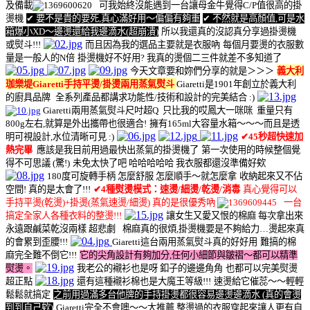
及備載
可我始終沒能遇到一台讓母金牛覺得C/P值很高的掛
燙機
✔ 要不是貴的要死,真心滿好用～偏偏有夠重
✔ 不然就是高顏值,可是水
箱爆小XD～邊燙還給我邊滴水(超崩潰)
所以我還真的沒認真分享過掛燙機
或熨斗!!!
而且因為我的選品主要就是衣服吶
每個月要燙的衣服數
量是一般人的N倍
掛燙機好不好用? 我真的燙個二三件就差不多知道了
今天文章要和妳們分享的就是＞＞＞
義大利
珈樂堤Giaretti手持平燙/掛燙兩用蒸氣熨斗
Giaretti是1901年創立於義大利
的廚具品牌
全系列產品都講求功能性/技術和設計的完美結合 :)
Giaretti兩用蒸氣熨斗
尺吋超Q 只比我的哎鳳大一咪咪
重量只有
800g左右,就算是外出攜帶也很適合!
擁有165ml大容量水箱～～～而且是透
明可視設計,水位清晰可見 :)
✔45秒超快速加
熱完畢
應該是我目前用過最快出蒸氣的掛燙機了
第一次使用的時候整個覺
得不可思議 (驚!)
未免太快了吧 哈哈哈哈哈 我衣服都還沒準備好欸
180度可旋轉手柄 怎麼舒服 怎麼順手～就怎麼拿
收納起來又不佔
空間! 真的是太會了!!!
✔
4種熨燙模式：速燙/細燙/乾燙/消毒
真心覺得可以
手持平燙(乾燙)+掛燙(蒸氣速燙/細燙) 真的是很優秀吶
一台
搞定全家人各種衣料的整燙!!!
讓女生又愛又恨的棉麻
每次拿出來
永遠跟鹹菜乾沒兩樣 超悲劇
棉麻真的很煩,掛燙機要是不夠給力…燙起來真
的會累到歪腰!!!
Giaretti這台兩用蒸氣熨斗真的好好用
難搞的棉
麻完全難不倒它!!!
它的尖角設計有夠加分,任何小細節與皺褶～都可以精準
熨燙。
我老公的襯衫也是呀 釦子的邊邊角角
也都可以完美熨燙
超正點
還有這種襯衫棉也是大魔王等級!!!
速燙給它催蕊～～輕輕
鬆鬆就搞定
之前用過滿多台他牌的手持掛燙都很容易邊燙邊滴水 (真的會燙
到到自己欸)
Giaretti完全不會噢～～大推薦
整燙過的衣服穿起來讓人更有自