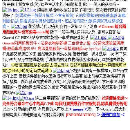
信 是個上質女生感(笑)
這些生活中的小細節都能看出一個人的品味哦。
純棉也是摺疊收納就會醬子皺巴巴
這次我們來試試乾
燙好了
(乾燙就是一般熨斗模式,不會有蒸氣)
它的熨燙鈑是陶瓷釉塗層 滑順/
耐磨/防刮
邊推邊燙手感整個超絲滑～超古溜的欸!也是速速就完成整燙任
務。
後疫情時代,現在的我們日常都少不了消毒
✔
Giaretti這台兩
用蒸氣熨斗也有消毒mode呦
除了一般手持快速消毒之外,
更可以搭配貼
Giaretti GT-FSD08貼身衣物烘乾機～享受衣服蒸乾淨
Giaretti兩用蒸氣熨斗 x 貼身衣物烘乾機 二台組合之後
3分鐘快速殺菌與塵
蟎/殺菌率高達99.9%
高溫蒸氣殺菌～直接跟細菌say bye bye
像現
在北部又是連日的雨
雖然我家也有烘衣機/但我們都一週才洗烘一次
有了這
台小型的貼身衣物烘乾機
手洗後的貼身衣物稍稍脫水後就可以放進去烘乾
啦!!!
40度循環暖風烘乾衣服 去濕去異味
底部有觸控定時設計～
輕觸就可以
設定2/4/6小時的定時烘乾呦 :)
它裡面其實有一根橫桿,可以把內衣
掛在上面
但我這件蕾絲內衣因為很挺可以站靠著
加上前幾天因為烘襪子拆
掉了橫桿…
所以就直接放著烘了(笑)
40度循環暖風很優秀呢
拿出來溫溫的
暖暖的～很像曬過太陽公公的感覺
不像我家烘衣機出來的衣服都巨燙 (好傷
衣料吶)
這二台用到現在還真的沒什麼好挑剔的
以這價格來說～
完全符合母金牛心中的高C/P值
每個月要燙幾百件衣服的我,認真覺得好好用
以上～分享給妳們噢
有興趣的人可以上
＞
momo
＜
看一下～Giaretti義大利
珈樂堤熨斗/烘乾機這兩台都找得到唷
[INFORMATION]
＞
傳送門底加
＜