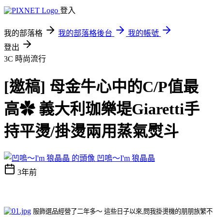
登入
我的部落格
我的部落格後台
我的帳號
登出
3C
時尚流行
[邀稿] 母金牛心中的C/P值最
高✿ 義大利珈樂堤Giaretti手
持平燙/掛燙兩用蒸氣熨斗
凹嗚～I'm 狼晶晶
3年前
服飾選品經營了二年多～
這些日子以來,問我掛燙機的朋朋族繁不