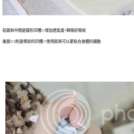
前面和中間是圓形凹槽///增加透氣度+瞬吸好吸收
後面1/3則是條狀的凹槽///使用起來可以更貼合身體的擺動