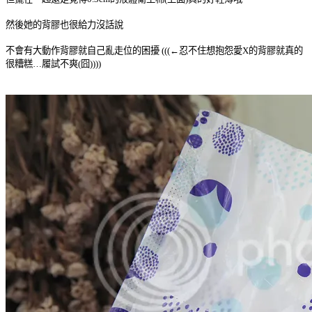
然後她的背膠也很給力沒話說
不會有大動作背膠就自己亂走位的困擾 (((←忍不住想抱怨愛X的背膠就真的
很糟糕…履試不爽(囧))))