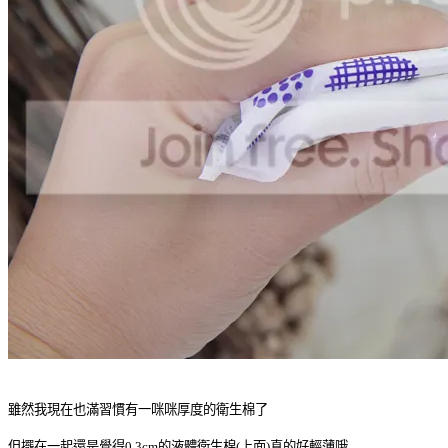
雖然我現在也滿習慣有一咪咪厚度的衛生棉了
但擺在一起還是覺得0.3cm的液體衛生棉(上面)真的好輕薄哦