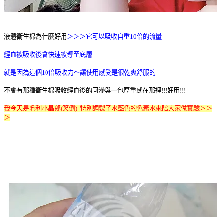
液體衛生棉為什麼好用
＞＞＞它可以吸收自重10倍的流量
經血被吸收後會快速被導至底層
就是因為這個10倍吸收力～讓使用感受是很乾爽舒服的
不會有那種衛生棉吸收經血後的回滲與一包厚重感在那裡!!!好用!!!
我今天是毛利小晶郎(笑倒) 特別調製了水藍色的色素水來陪大家做實驗＞＞
＞