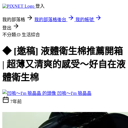
登入
我的部落格
我的部落格後台
我的帳號
登出
不分類:D
生活綜合
◆ [邀稿] 液體衛生棉推薦開箱
| 超薄又清爽的感受～好自在液
體衛生棉
凹嗚～I'm 狼晶晶
7年前