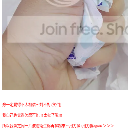
妳一定覺得不太相信～對不對 (笑倒)
我自己也覺得怎麼可能!!! 太扯了啦!!!
所以我決定同一片液體衛生棉再拿起來～用力揉+用力捏again ＞＞＞