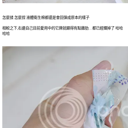
怎麼揉 怎麼捏 液體衛生棉都還是會回彈成原本的樣子
相較之下,右邊自己目前愛用中的它牌就顯得有點雞肋…都已經爛掉了 哈哈
哈哈