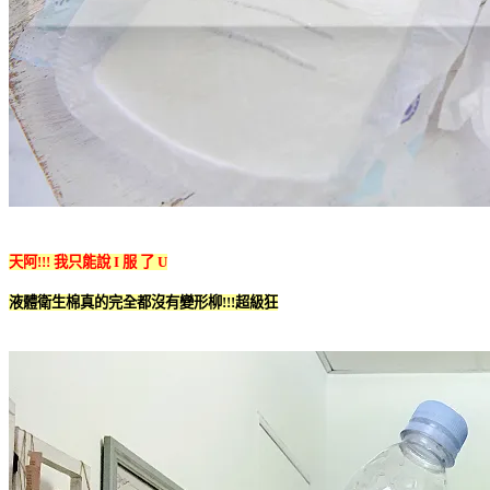
天阿!!! 我只能說 I 服 了 U
液體衛生棉真的完全都沒有變形柳!!!超級狂