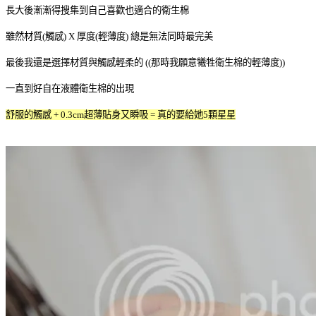
長大後漸漸得搜集到自己喜歡也適合的衛生棉
雖然材質(觸感) X 厚度(輕薄度) 總是無法同時最完美
最後我還是選擇材質與觸感輕柔的 ((那時我願意犧牲衛生棉的輕薄度))
一直到好自在液體衛生棉的出現
舒服的觸感 + 0.3cm超薄貼身又瞬吸 = 真的要給她5顆星星