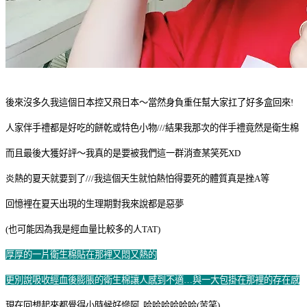
後來沒多久我這個日本控又飛日本～
當然身負重任幫大家扛了好多盒回來!
人家伴手禮都是好吃的餅乾或特色小物///結果我那次的伴手禮竟然是衛生棉
而且最後大獲好評～我真的是要被我們這一群消查某笑死XD
炎熱的夏天就要到了///我這個天生就怕熱怕得要死的體質真是挫A等
回憶裡在夏天出現的生理期對我來說都是惡夢
(也可能因為我是經血量比較多的人TAT)
厚厚的一片衛生棉貼在那裡又悶又熱的
更別說吸收經血後膨脹的衛生棉讓人感到不適…與一大包掛在那裡的存在感
現在回想起來都覺得小時候好慘阿
哈哈哈哈哈哈(苦笑)