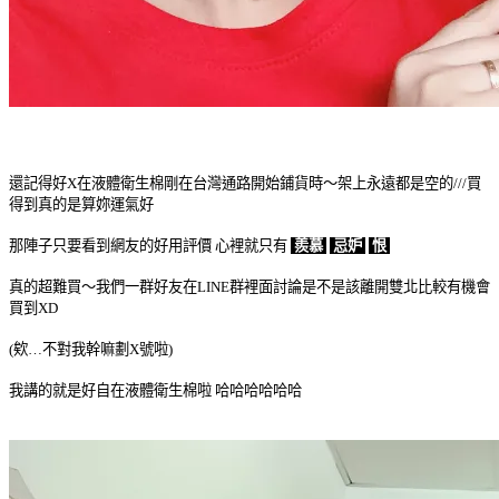
還記得好X在液體衛生棉剛在台灣通路開始鋪貨時～架上永遠都是空的///買
得到真的是算妳運氣好
那陣子只要看到網友的好用評價 心裡就只有
羨慕
忌妒
恨
真的超難買～我們一群好友在LINE群裡面討論是不是該離開雙北比較有機會
買到XD
(欸…不對我幹嘛劃X號啦)
我講的就是好自在液體衛生棉啦 哈哈哈哈哈哈